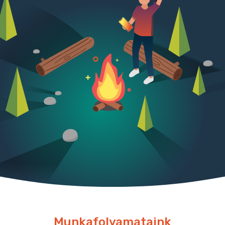
Munkafolyamataink